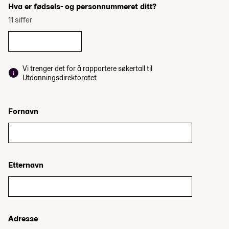
Hva er fødsels- og personnummeret ditt?
11 siffer
Vi trenger det for å rapportere søkertall til
Utdanningsdirektoratet.
Fornavn
Etternavn
Adresse