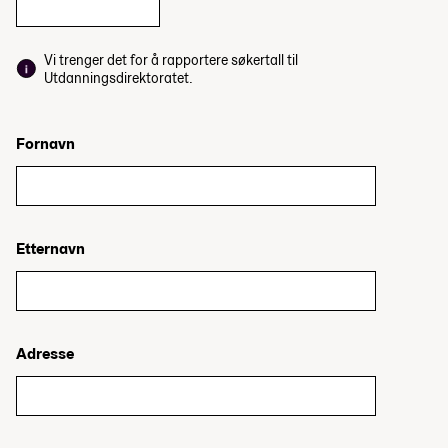
Vi trenger det for å rapportere søkertall til
Utdanningsdirektoratet.
Fornavn
Etternavn
Adresse