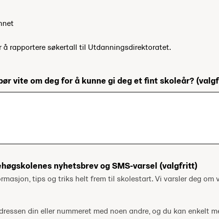
nnet
r å rapportere søkertall til Utdanningsdirektoratet.
bør vite om deg for å kunne gi deg et fint skoleår?
(valgf
ehøgskolenes nyhetsbrev og SMS-varsel
(valgfritt)
ormasjon, tips og triks helt frem til skolestart. Vi varsler deg om v
tadressen din eller nummeret med noen andre, og du kan enkelt 