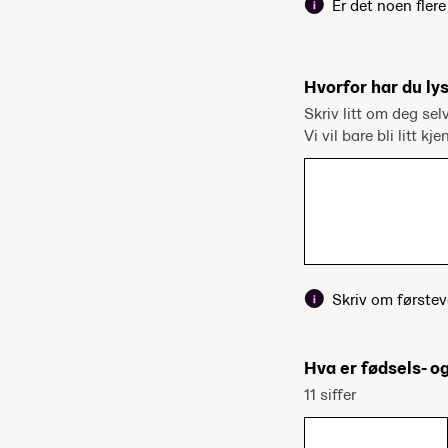
Er det noen fler
Hvorfor har du lys
Skriv litt om deg sel
Vi vil bare bli litt kj
Skriv om førstev
Hva er fødsels- 
11 siffer