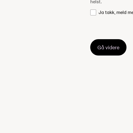
helst.
Ja takk, meld m
Gå videre