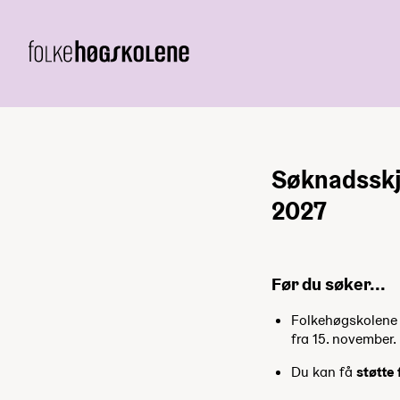
Søknadsskj
2027
Før du søker...
Folkehøgskolene h
fra 15. november.
Du kan få
støtte