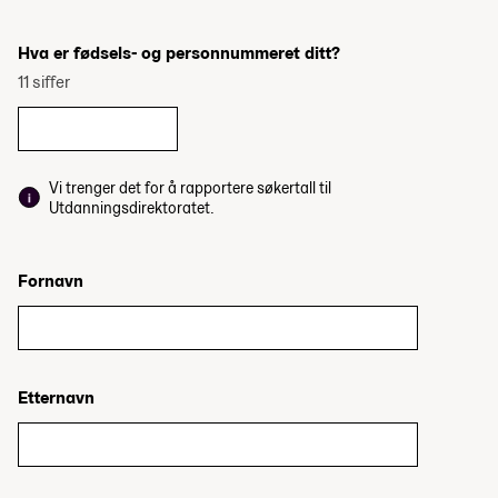
Hva er fødsels- og personnummeret ditt?
11 siffer
Vi trenger det for å rapportere søkertall til
Utdanningsdirektoratet.
Fornavn
Etternavn