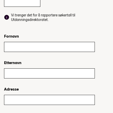
Vi trenger det for å rapportere søkertall til
Utdanningsdirektoratet.
Fornavn
Etternavn
Adresse