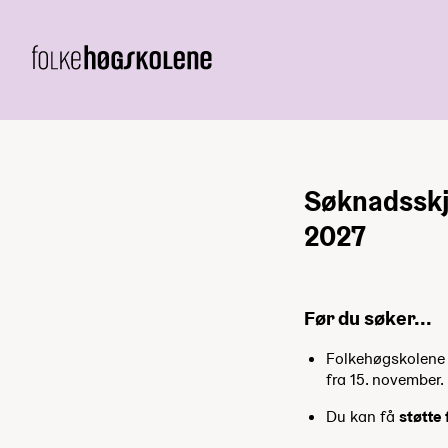
Søknadsskj
2027
Før du søker...
Folkehøgskolene h
fra 15. november.
Du kan få
støtte