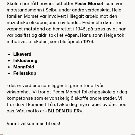
Skolen har fått navnet sitt etter
Peder Morset
, som var
motstandsmann i Selbu under andre verdenskrig. Hele
familen Morset var involvert i illegalt arbeid mot den
nazistiske okkupasjonen av landet. Peder ble dømt for
væpnet motstand og henrettet i 1943, på tross av at han
var pasifist og aldri tok i et våpen. Hans sønn Helge tok
initiativet til skolen, som ble åpnet i 1976.
Likeverd
Inkludering
Mangfold
Fellesskap
- det er verdiene som ligger til grunn for all vår
virksomhet. Vi tror at Peder Morset folkehøgskole gir deg
kompetanse som er vanskelig å skaffe andre steder. Vi
tror du vil komme til å utvikle deg mye i løpet av året hos
oss. Vårt motto er «
BLI DEN DU ER
».
Varmt velkommen til oss!