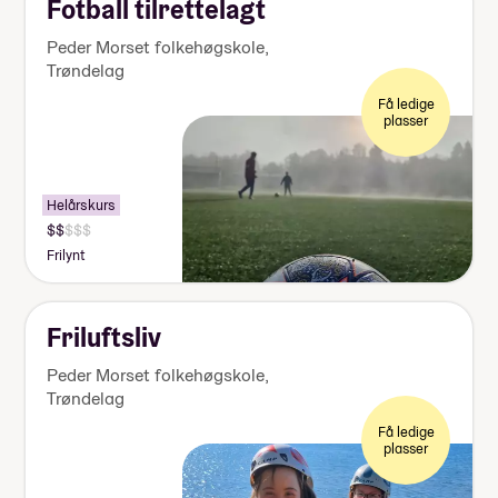
Fotball tilrettelagt
Peder Morset folkehøgskole
,
Trøndelag
Få ledige
plasser
Helårskurs
Pris:
125
Frilynt
000-
140
000
kr
Friluftsliv
Peder Morset folkehøgskole
,
Trøndelag
Få ledige
plasser