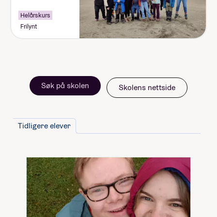
Helårskurs
Frilynt
Søk på skolen
Skolens nettside
Tidligere elever