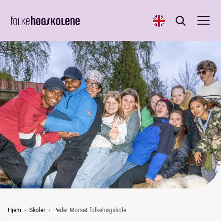
English
Søk
Søk
Hjem
Skoler
Peder Morset folkehøgskole