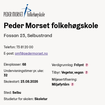
Peder Morset folkehøgskole
Fossan 23, Selbustrand
Telefon: 73 81 20 00
E-post:
pmf@pedermorset.no
Elevplasser:
68
Verdigrunnlag:
Frilynt
Undervisningstimer pr. uke:
Tilbyr:
Vegetar, vegan
32
Miljøsertifisering:
Skolestart:
23.08.2026
Miljøfyrtårn
Sted:
Selbu
Studietur for skolen:
Skoletur