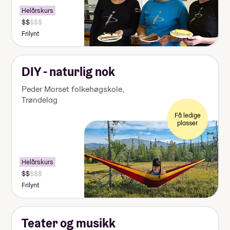
Helårskurs
Pris:
125
Frilynt
000-
140
000
kr
DIY - naturlig nok
Peder Morset folkehøgskole
,
Trøndelag
Få ledige
plasser
Helårskurs
Pris:
125
Frilynt
000-
140
000
kr
Teater og musikk