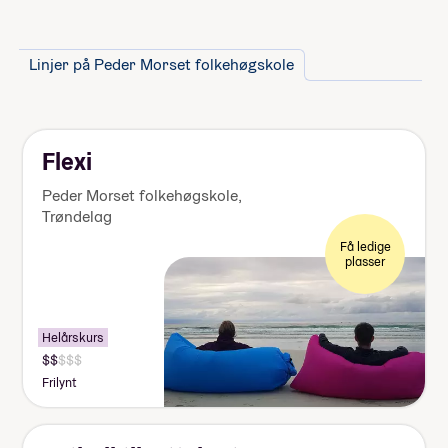
Linjer på Peder Morset folkehøgskole
Flexi
Peder Morset folkehøgskole
,
Trøndelag
Få ledige
plasser
Helårskurs
Pris:
125
Frilynt
000-
140
000
kr