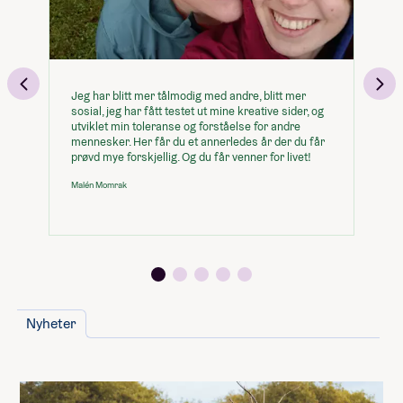
Jeg har blitt mer tålmodig med andre, blitt mer
På
sosial, jeg har fått testet ut mine kreative sider, og
si
utviklet min toleranse og forståelse for andre
gj
mennesker. Her får du et annerledes år der du får
Sk
prøvd mye forskjellig. Og du får venner for livet!
he
Malén Momrak
Se
Nyheter