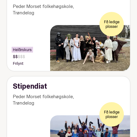
Peder Morset folkehøgskole
,
Trøndelag
Få ledige
plasser
Helårskurs
Pris:
125
Frilynt
000-
140
000
kr
Stipendiat
Peder Morset folkehøgskole
,
Trøndelag
Få ledige
plasser