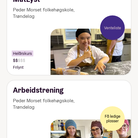
Peder Morset folkehøgskole
,
Trøndelag
Venteliste
Helårskurs
Pris:
125
Frilynt
000-
140
000
kr
Arbeidstrening
Peder Morset folkehøgskole
,
Trøndelag
Få ledige
plasser