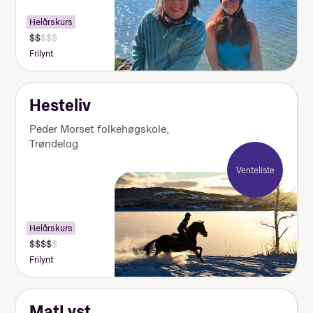
Helårskurs
Pris:
125
Frilynt
000-
140
000
kr
Hesteliv
Peder Morset folkehøgskole
,
Trøndelag
Venteliste
Helårskurs
Pris:
155
Frilynt
000-
170
000
kr
MatLyst