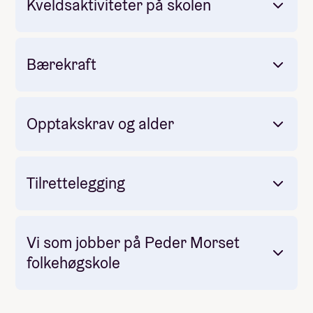
Kveldsaktiviteter på skolen
De er bygget med tanke på langvarig bruk med
minimalt vedlikehold. Husene har oppvarming
med vannbåren varme i alle gulv og CO2-nøytral
pelletsfyring.
Bærekraft
Opptakskrav og alder
Tilrettelegging
Vi som jobber på Peder Morset
folkehøgskole