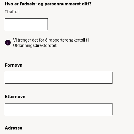
Hva er fødsels- og personnummeret ditt?
11 siffer
Vi trenger det for å rapportere søkertall til
Utdanningsdirektoratet.
Fornavn
Etternavn
Adresse