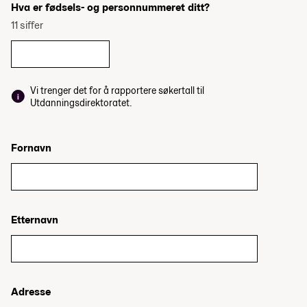
Hva er fødsels- og personnummeret ditt?
11 siffer
Vi trenger det for å rapportere søkertall til
Utdanningsdirektoratet.
Fornavn
Etternavn
Adresse