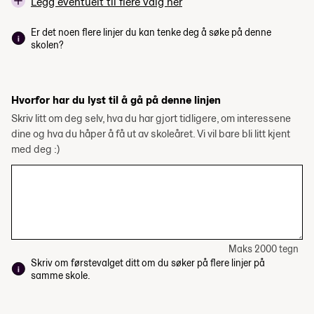
Legg eventuelt til flere valg her
Er det noen flere linjer du kan tenke deg å søke på denne
skolen?
Hvorfor har du lyst til å gå på denne linjen
Skriv litt om deg selv, hva du har gjort tidligere, om interessene
dine og hva du håper å få ut av skoleåret. Vi vil bare bli litt kjent
med deg :)
Maks 2000 tegn
Skriv om førstevalget ditt om du søker på flere linjer på
samme skole.