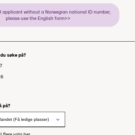
al applicant without a Norwegian national ID number,
please use the English form>>
l du søke på?
7
26
7
gå på?
l flere valg her