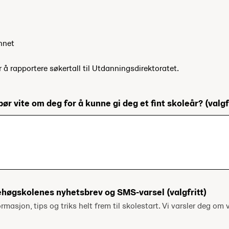
nnet
r å rapportere søkertall til Utdanningsdirektoratet.
bør vite om deg for å kunne gi deg et fint skoleår?
(valgf
ehøgskolenes nyhetsbrev og SMS-varsel
(valgfritt)
ormasjon, tips og triks helt frem til skolestart. Vi varsler deg om v