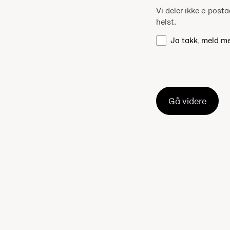
Vi deler ikke e-pos
helst.
Ja takk, meld m
Gå videre