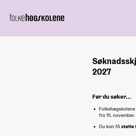
Søknadsskj
2027
Før du søker...
Folkehøgskolene h
fra 15. november.
Du kan få
støtte