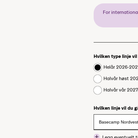
For internation
Hvilken type linje vi
Helår 2026-202
Halvår høst 20
Halvår vår 202
Hvilken linje vil du 
Legg eventuelt ti