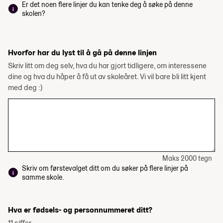
Er det noen flere linjer du kan tenke deg å søke på denne
skolen?
Hvorfor har du lyst til å gå på denne linjen
Skriv litt om deg selv, hva du har gjort tidligere, om interessene
dine og hva du håper å få ut av skoleåret. Vi vil bare bli litt kjent
med deg :)
Maks 2000 tegn
Skriv om førstevalget ditt om du søker på flere linjer på
samme skole.
Hva er fødsels- og personnummeret ditt?
11 siffer