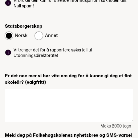
Vi bruker den kun for å sende informasjon om søknaden din.
Null spam!
Statsborgerskap
Norsk
Annet
Vi trenger det for å rapportere søkertall til
Utdanningsdirektoratet.
Er det noe mer vi bør vite om deg for å kunne gi deg et fint
skoleår?
(valgfritt)
Maks 2000 tegn
Meld deg på Folkehøgskolenes nyhetsbrev og SMS-varsel