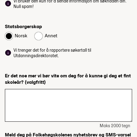
Vi bruker den kun for å sende informasjon om søknaden din.
Null spam!
Statsborgerskap
Norsk
Annet
Vi trenger det for å rapportere søkertall til
Utdanningsdirektoratet.
Er det noe mer vi bør vite om deg for å kunne gi deg et fint
skoleår?
(valgfritt)
Maks 2000 tegn
Meld deg på Folkehøgskolenes nyhetsbrev og SMS-varsel