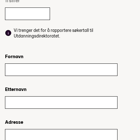
11 siffer
Vi trenger det for å rapportere søkertall til
Utdanningsdirektoratet.
Fornavn
Etternavn
Adresse