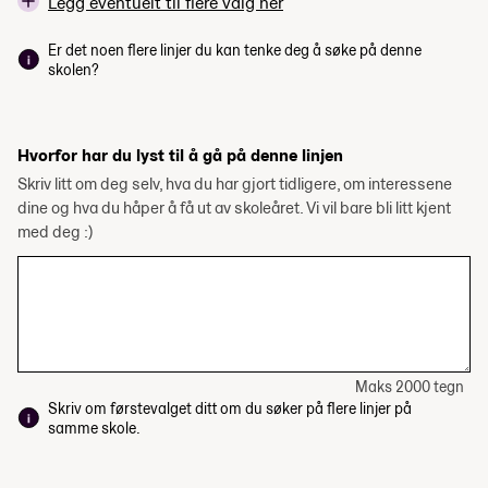
Legg eventuelt til flere valg her
Er det noen flere linjer du kan tenke deg å søke på denne
skolen?
Hvorfor har du lyst til å gå på denne linjen
Skriv litt om deg selv, hva du har gjort tidligere, om interessene
dine og hva du håper å få ut av skoleåret. Vi vil bare bli litt kjent
med deg :)
Maks 2000 tegn
Skriv om førstevalget ditt om du søker på flere linjer på
samme skole.