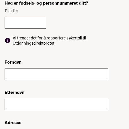
Hva er fødsels- og personnummeret ditt?
11 siffer
Vi trenger det for å rapportere søkertall til
Utdanningsdirektoratet.
Fornavn
Etternavn
Adresse