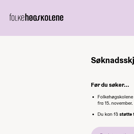
Søknadsskj
Før du søker...
Folkehøgskolene h
fra 15. november.
Du kan få
støtte