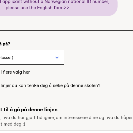
al applicant without a Norwegian national ID number,
please use the English form>>
gå på?
l flere valg her
e linjer du kan tenke deg å søke på denne skolen?
t til å gå på denne linjen
v, hva du har gjort tidligere, om interessene dine og hva du håper
ent med deg :)