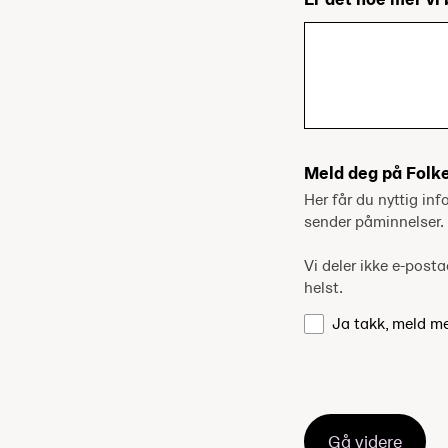
Meld deg på Folk
Her får du nyttig inf
sender påminnelser.
Vi deler ikke e-pos
helst.
Ja takk, meld m
Gå videre