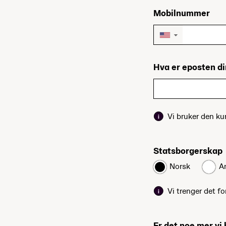
Mobilnummer
▼
Hva er eposten d
Vi bruker den k
Statsborgerskap
Norsk
A
Vi trenger det fo
Er det noe mer vi 