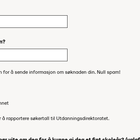
in?
un for å sende informasjon om søknaden din. Null spam!
nnet
r å rapportere søkertall til Utdanningsdirektoratet.
bør vite om deg for å kunne gi deg et fint skoleår?
(valgf