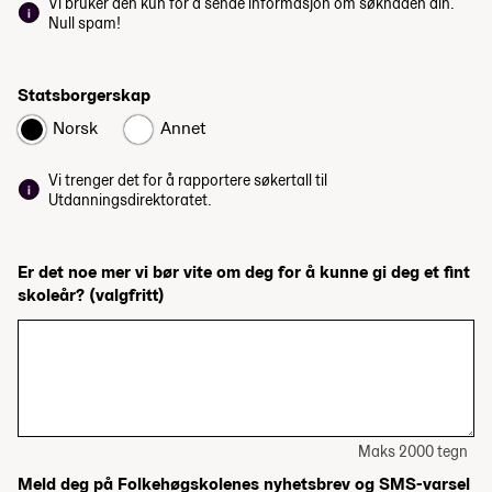
Vi bruker den kun for å sende informasjon om søknaden din.
Null spam!
Statsborgerskap
Norsk
Annet
Vi trenger det for å rapportere søkertall til
Utdanningsdirektoratet.
Er det noe mer vi bør vite om deg for å kunne gi deg et fint
skoleår?
(valgfritt)
Maks 2000 tegn
Meld deg på Folkehøgskolenes nyhetsbrev og SMS-varsel