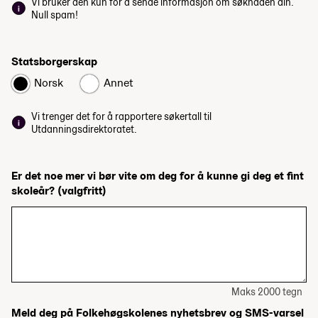
Vi bruker den kun for å sende informasjon om søknaden din.
Null spam!
Statsborgerskap
Norsk
Annet
Vi trenger det for å rapportere søkertall til
Utdanningsdirektoratet.
Er det noe mer vi bør vite om deg for å kunne gi deg et fint
skoleår?
(valgfritt)
Maks 2000 tegn
Meld deg på Folkehøgskolenes nyhetsbrev og SMS-varsel