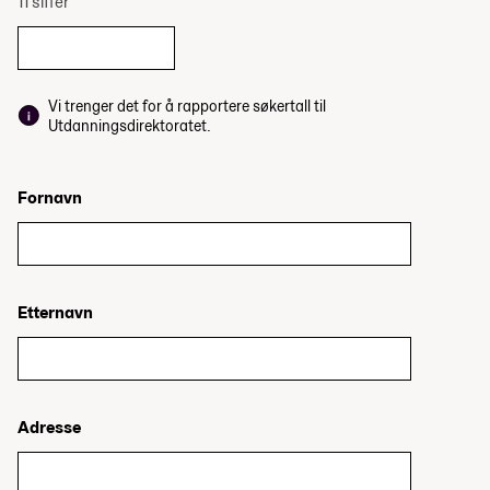
11 siffer
Vi trenger det for å rapportere søkertall til
Utdanningsdirektoratet.
Fornavn
Etternavn
Adresse