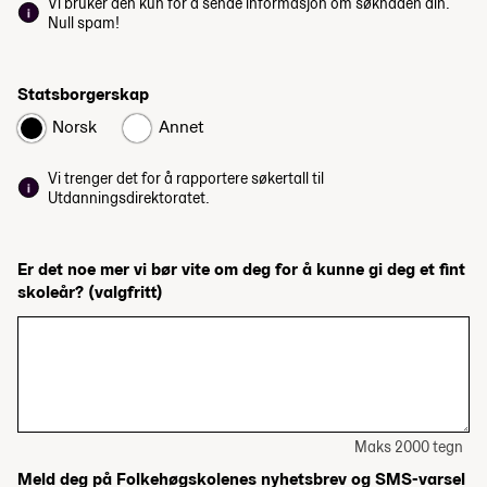
Vi bruker den kun for å sende informasjon om søknaden din.
Null spam!
Statsborgerskap
Norsk
Annet
Vi trenger det for å rapportere søkertall til
Utdanningsdirektoratet.
Er det noe mer vi bør vite om deg for å kunne gi deg et fint
skoleår?
(valgfritt)
Maks 2000 tegn
Meld deg på Folkehøgskolenes nyhetsbrev og SMS-varsel