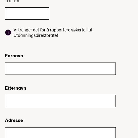
11 siffer
Vi trenger det for å rapportere søkertall til
Utdanningsdirektoratet.
Fornavn
Etternavn
Adresse