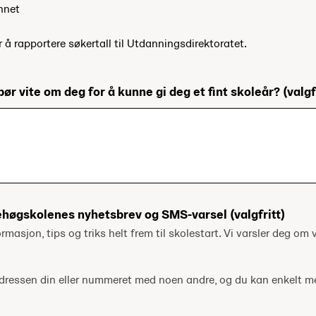
nnet
r å rapportere søkertall til Utdanningsdirektoratet.
bør vite om deg for å kunne gi deg et fint skoleår?
(valgf
ehøgskolenes nyhetsbrev og SMS-varsel
(valgfritt)
ormasjon, tips og triks helt frem til skolestart. Vi varsler deg om v
tadressen din eller nummeret med noen andre, og du kan enkelt 