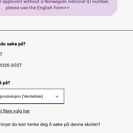
al applicant without a Norwegian national ID number,
please use the English form>>
l du søke på?
7
 2026-2027
gå på?
l flere valg her
e linjer du kan tenke deg å søke på denne skolen?