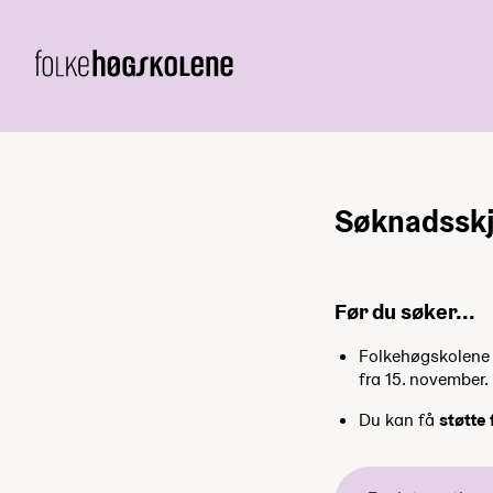
Søknadsskj
Før du søker...
Folkehøgskolene h
fra 15. november.
Du kan få
støtte