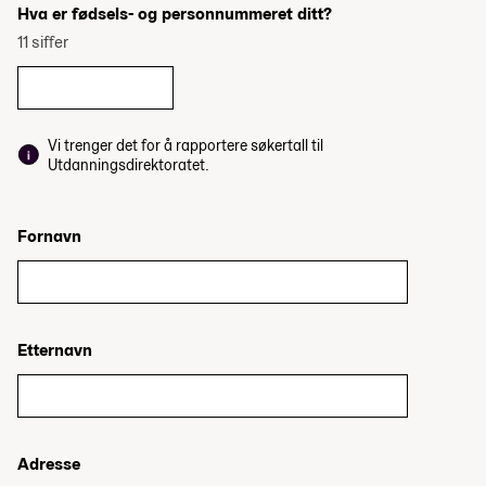
Hva er fødsels- og personnummeret ditt?
11 siffer
Vi trenger det for å rapportere søkertall til
Utdanningsdirektoratet.
Fornavn
Etternavn
Adresse