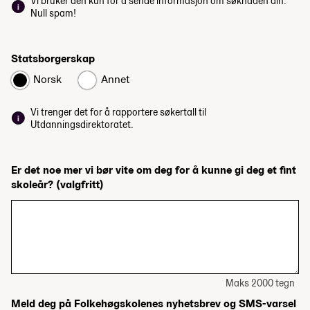
Vi bruker den kun for å sende informasjon om søknaden din.
Null spam!
Statsborgerskap
Norsk
Annet
Vi trenger det for å rapportere søkertall til
Utdanningsdirektoratet.
Er det noe mer vi bør vite om deg for å kunne gi deg et fint
skoleår?
(valgfritt)
Maks 2000 tegn
Meld deg på Folkehøgskolenes nyhetsbrev og SMS-varsel