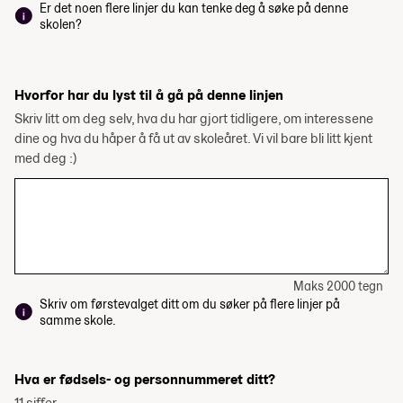
Er det noen flere linjer du kan tenke deg å søke på denne
skolen?
Hvorfor har du lyst til å gå på denne linjen
Skriv litt om deg selv, hva du har gjort tidligere, om interessene
dine og hva du håper å få ut av skoleåret. Vi vil bare bli litt kjent
med deg :)
Maks 2000 tegn
Skriv om førstevalget ditt om du søker på flere linjer på
samme skole.
Hva er fødsels- og personnummeret ditt?
11 siffer