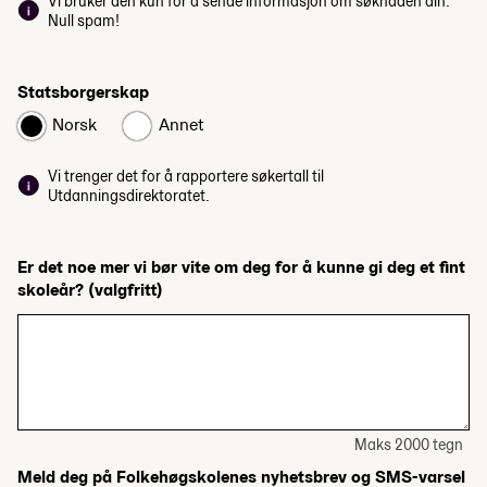
Vi bruker den kun for å sende informasjon om søknaden din.
Null spam!
Statsborgerskap
Norsk
Annet
Vi trenger det for å rapportere søkertall til
Utdanningsdirektoratet.
Er det noe mer vi bør vite om deg for å kunne gi deg et fint
skoleår?
(valgfritt)
Maks 2000 tegn
Meld deg på Folkehøgskolenes nyhetsbrev og SMS-varsel