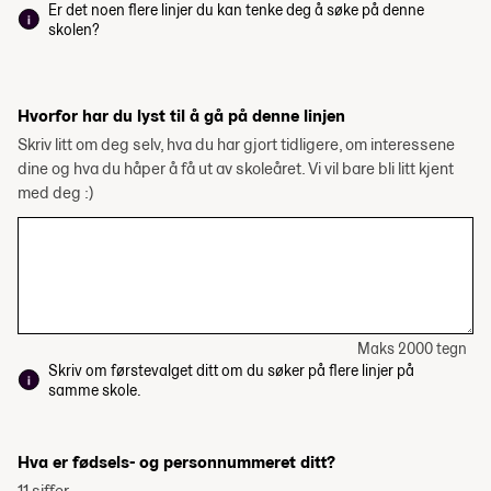
Er det noen flere linjer du kan tenke deg å søke på denne
skolen?
Hvorfor har du lyst til å gå på denne linjen
Skriv litt om deg selv, hva du har gjort tidligere, om interessene
dine og hva du håper å få ut av skoleåret. Vi vil bare bli litt kjent
med deg :)
Maks 2000 tegn
Skriv om førstevalget ditt om du søker på flere linjer på
samme skole.
Hva er fødsels- og personnummeret ditt?
11 siffer