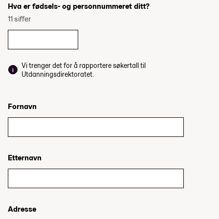
Hva er fødsels- og personnummeret ditt?
11 siffer
Vi trenger det for å rapportere søkertall til
Utdanningsdirektoratet.
Fornavn
Etternavn
Adresse